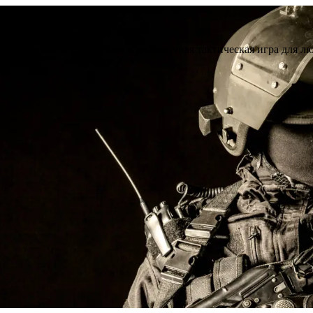
пав.282
 Витебске. Увлекательная и динамичная тактическая игра для л