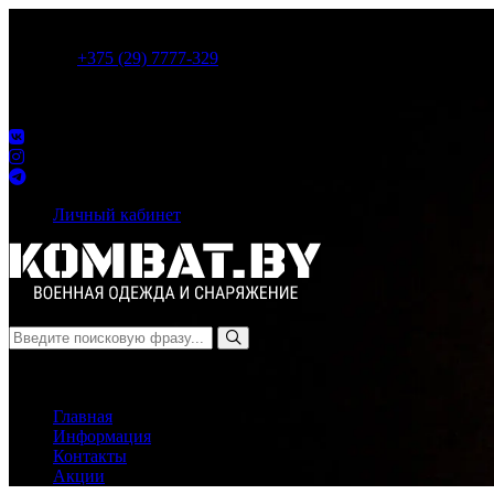
Адрес магазина:
г.Витебск, пр-т Победы 15, ТРЦ Мега, 4 этаж, 
Режим работы:
Пн - Вс: 10:00-18:30
Телефон:
+375 (29) 7777-329
Партнер магазина Витебский страйкбольный клуб. Страйкбол в
+375(29)590-36-46
Мы в социальных сетях:
Личный кабинет
Меню
Товаров:
0
0.00 BYN
Корзина пуста
Главная
Информация
Контакты
Акции